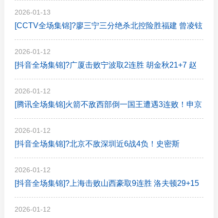
重伤离场 詹姆斯23+18
2026-01-13
[CCTV全场集锦]?廖三宁三分绝杀北控险胜福建 曾凌铉
33分&三分球9投全中
2026-01-12
[抖音全场集锦]?广厦击败宁波取2连胜 胡金秋21+7 赵
嘉仁11分 宁鸿宇14分
2026-01-12
[腾讯全场集锦]火箭不敌西部倒一国王遭遇3连败！申京
复出19+9 阿门31+13+6
2026-01-12
[抖音全场集锦]?北京不敌深圳近6战4负！史密斯
45+9+9 王浩然25分 杰曼34+6
2026-01-12
[抖音全场集锦]?上海击败山西豪取9连胜 洛夫顿29+15
李弘权18分 迪亚洛22分
2026-01-12