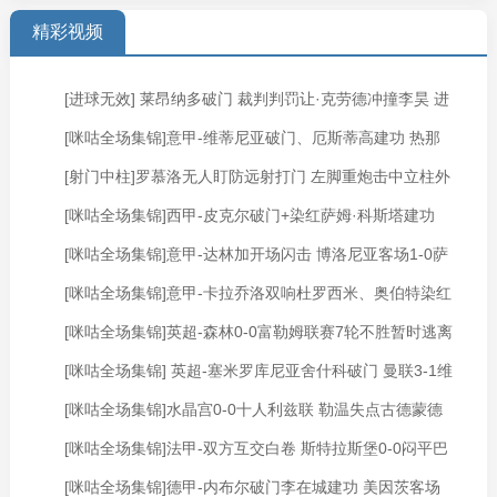
精彩视频
[进球无效] 莱昂纳多破门 裁判判罚让·克劳德冲撞李昊 进
[咪咕全场集锦]意甲-维蒂尼亚破门、厄斯蒂高建功 热那
球无效
[射门中柱]罗慕洛无人盯防远射打门 左脚重炮击中立柱外
亚客场2-0维罗纳
[咪咕全场集锦]西甲-皮克尔破门+染红萨姆·科斯塔建功
侧
[咪咕全场集锦]意甲-达林加开场闪击 博洛尼亚客场1-0萨
马略卡2-1逆转西班牙人
[咪咕全场集锦]意甲-卡拉乔洛双响杜罗西米、奥伯特染红
索洛
[咪咕全场集锦]英超-森林0-0富勒姆联赛7轮不胜暂时逃离
十人比萨3-1十人卡利亚里
[咪咕全场集锦] 英超-塞米罗库尼亚舍什科破门 曼联3-1维
降级区 恩多耶进球被吹
[咪咕全场集锦]水晶宫0-0十人利兹联 勒温失点古德蒙德
拉稳居第三
[咪咕全场集锦]法甲-双方互交白卷 斯特拉斯堡0-0闷平巴
森染红莱尔马进球被吹
[咪咕全场集锦]德甲-内布尔破门李在城建功 美因茨客场
黎FC