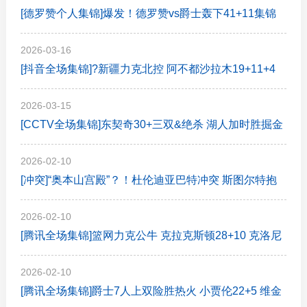
[德罗赞个人集锦]爆发！德罗赞vs爵士轰下41+11集锦
2026-03-16
[抖音全场集锦]?新疆力克北控 阿不都沙拉木19+11+4
劳森17+6+5 里勒32分
2026-03-15
[CCTV全场集锦]东契奇30+三双&绝杀 湖人加时胜掘金
约基奇三双 穆雷14中1
2026-02-10
[冲突]“奥本山宫殿”？！杜伦迪亚巴特冲突 斯图尔特抱
不平冲进场打架
2026-02-10
[腾讯全场集锦]篮网力克公牛 克拉克斯顿28+10 克洛尼
22+6 小西蒙斯23+7
2026-02-10
[腾讯全场集锦]爵士7人上双险胜热火 小贾伦22+5 维金