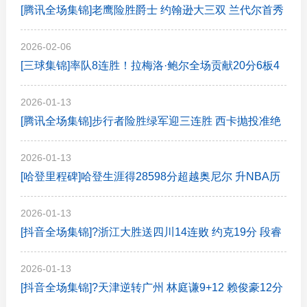
[腾讯全场集锦]老鹰险胜爵士 约翰逊大三双 兰代尔首秀
26+11+5 科利尔25+11
2026-02-06
[三球集锦]率队8连胜！拉梅洛·鲍尔全场贡献20分6板4
助
2026-01-13
[腾讯全场集锦]步行者险胜绿军迎三连胜 西卡抛投准绝
杀 赫夫20分 布朗缺战
2026-01-13
[哈登里程碑]哈登生涯得28598分超越奥尼尔 升NBA历
史第九
2026-01-13
[抖音全场集锦]?浙江大胜送四川14连败 约克19分 段睿
骐17+7 景菡一14分
2026-01-13
[抖音全场集锦]?天津逆转广州 林庭谦9+12 赖俊豪12分