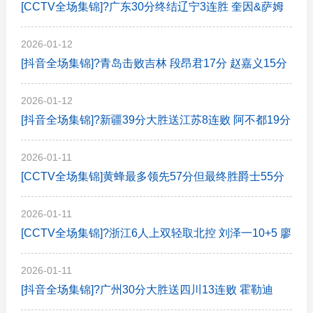
[CCTV全场集锦]?广东30分终结辽宁3连胜 奎因&萨姆
纳合轰57分 辽宁三分24中3
2026-01-12
[抖音全场集锦]?青岛击败吉林 段昂君17分 赵嘉义15分
曾繁日5中0
2026-01-12
[抖音全场集锦]?新疆39分大胜送江苏8连败 阿不都19分
钟15分5板 庞峥麟15分
2026-01-11
[CCTV全场集锦]黄蜂最多领先57分但最终胜爵士55分
科迪威-60创纪录
2026-01-11
[CCTV全场集锦]?浙江6人上双轻取北控 刘泽一10+5 廖
三宁12中4
2026-01-11
[抖音全场集锦]?广州30分大胜送四川13连败 霍勒迪