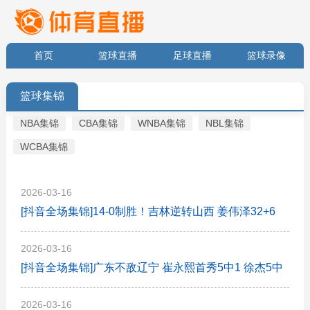
首页
篮球直播
足球直播
篮球录像
足球录像
体育新闻
篮球集锦
足球集锦
篮球集锦
NBA集锦
CBA集锦
WNBA集锦
NBL集锦
WCBA集锦
2026-03-16
[抖音全场集锦]14-0制胜！吉林逆转山西 姜伟泽32+6
威尔逊27+21 迪亚洛24+6
2026-03-16
[抖音全场集锦]广东不敌辽宁 崔永熙首秀5中1 徐杰5中
0 付豪26+9 莫兰德21板
2026-03-16