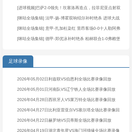
[进球视频]巴萨2-0领先！坎塞洛再造点，拉菲尼亚点射双
2-0不莱梅
[咪咕全场集锦] 法甲-扬-博霍双响绍尔补时绝杀 进球大战
响
[咪咕全场集锦] 意甲-扎加杜染红 里昂客场0-0十人勒阿弗
图卢兹4-3梅斯
[咪咕全场集锦] 德甲-郑优泳补时绝杀 柏林联合1-0弗赖堡
尔
足球录像
2026年05月02日利兹联VS伯恩利全场比赛录像回放
2026年05月01日河南队VS辽宁铁人全场比赛录像回放
2026年04月28日西班牙人VS莱万特全场比赛录像回放
2026年04月27日比利亚雷亚尔VS塞尔塔全场比赛录像回
2026年04月22日赫罗纳VS贝蒂斯全场比赛录像回放
放
2026年04月19日湖北青年星VS海门珂缔缘全场比赛录像