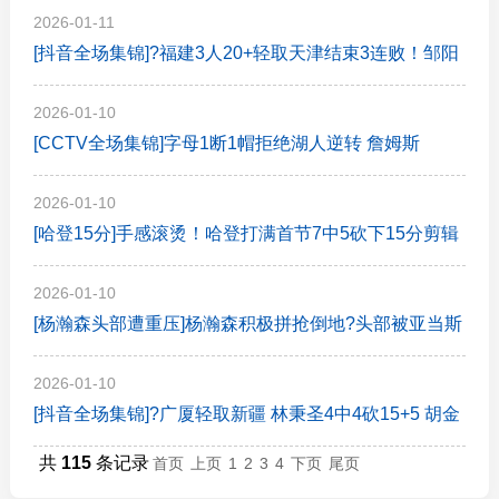
28+7 陈国豪12分 庞兹26分
2026-01-11
[抖音全场集锦]?福建3人20+轻取天津结束3连败！邹阳
21+5 林庭谦33分
2026-01-10
[CCTV全场集锦]字母1断1帽拒绝湖人逆转 詹姆斯
26+9+10 东契奇25中8&致命6犯
2026-01-10
[哈登15分]手感滚烫！哈登打满首节7中5砍下15分剪辑
2026-01-10
[杨瀚森头部遭重压]杨瀚森积极拼抢倒地?头部被亚当斯
坐到重压！随后被换下场休息
2026-01-10
[抖音全场集锦]?广厦轻取新疆 林秉圣4中4砍15+5 胡金
秋12+5 杨芮15分
共
115
条记录
首页
上页
1
2
3
4
下页
尾页