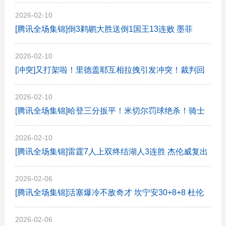
斯26+5 阿德巴约23+11
2026-02-10
[腾讯全场集锦]倒3鹈鹕大胜送倒1国王13连败 墨菲
21+7 锡安18+6 雷诺21+19
2026-02-10
[冲突]又打架啦！里德盖耶互相拉拽引发冲突！裁判回
看后将2人都驱逐
2026-02-10
[腾讯全场集锦]哈登三分扳平！米切尔罚球绝杀！骑士
逆转掘金 约基奇三双
2026-02-10
[腾讯全场集锦]雷霆7人上双终结湖人3连胜 杰伦威复出
23分 詹姆斯22+6+10
2026-02-06
[腾讯全场集锦]活塞爆冷不敌奇才 坎宁安30+8+8 杜伦
退赛 莱利新高20分
2026-02-06